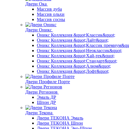
Двери Ока
Массив дуба
Массив ольхи
Массив сосны
Двери Оникс
Оникс Коллекция &quot;Классик&quot;
Оникс Коллекция &quot;Лайт&quot;
Оникс Коллекция &quot;Классик премиум&qu
Оникс Коллекция &quot;Неоклассик&quot;
Оникс Коллекция &quot;Хай-тек&quot;
Оникс Коллекция &quot;Стандарт&quot;
Оникс Коллекция &quot;Алюм&quot;
Оникс Коллекция &quot;Лофт&quot;
Двери Профиле Порте
Двери Регионов
Эмаль ДР
Шпон ДР
Двери Текона
Двери ТЕКОНА Эмаль
Двери ТЕКОНА Шпон
Двери ТЕКОНА Эко-Шпон