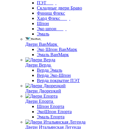
ПЭТ
Складные двери Браво
Финиш Флекс
Хард Флекс
Шпон
Эко шпон
Эмаль
Двери ВанМарк
Эко Шпон ВанМарк
Эмаль ВанМарк
Двери Верда
Верда Эмаль
Верда Эко-Шпон
Верда покрытие ПЭТ
Двери Дворецкий
Двери Епорта
Шпон Епорта
ЭкоШпон Епорта
Эмаль Епорта
Двери Итальянская Легенда